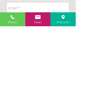
Phone
Email
Dirección
Send
Tecnologías
e Investigaciones C
ientíficas
al
Servicio de la Salud
809-517-0613